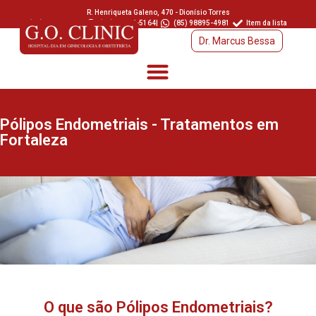
R. Henriqueta Galeno, 470 - Dionísio Torres
(85) 3457-6366
|
(85) 98895-5164
|
(85) 98895-4981
Item da lista
Dr. Marcus Bessa
Pólipos Endometriais - Tratamentos em
Fortaleza
O que são Pólipos Endometriais?