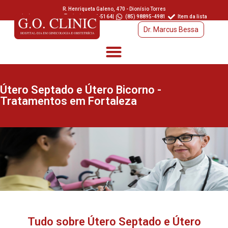
R. Henriqueta Galeno, 470 - Dionísio Torres
(85) 3457-6366
|
(85) 98895-5164
|
(85) 98895-4981
Item da lista
Dr. Marcus Bessa
Útero Septado e Útero Bicorno -
Tratamentos em Fortaleza
Tudo sobre Útero Septado e Útero